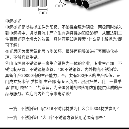
电解抛光
电解抛光是以被抛工件为阳极，不溶性金属为阴极，两极同时浸入
到电解槽中，通以直流电而产生有选择性的阳极溶解，从而达到工
件表面光亮度增大的效果。具体可用知道搜索 “什么是电解抛光”即
可了解！
抛光后因为表面氧化层收到破坏，最好再用酸液进行表面钝化处
理，不然容易生锈。
佛山市旭晨不锈钢是一家生产销售为一体的企业，专业生产加工不
锈钢制品管、
不锈钢精密管
、
430不锈钢管
、
内外抛光不锈钢管
、
具备年产30000吨的生产能力，全厂共有300多人的生产队伍，专
门成立技术部 质检部 生产部 有专人负责，层层把关，我厂一贯秉
承“信用 顾客至上”的宗旨，为全国各地的顾客朋友们提供优质的产
品与服务。欢迎海内外商家来电洽谈！
上一篇 : 不锈钢管厂家*316不锈钢材质为什么会比304材质贵呢？
下一篇 : 不锈钢管厂*大口径不锈钢方管使用范围有哪些？